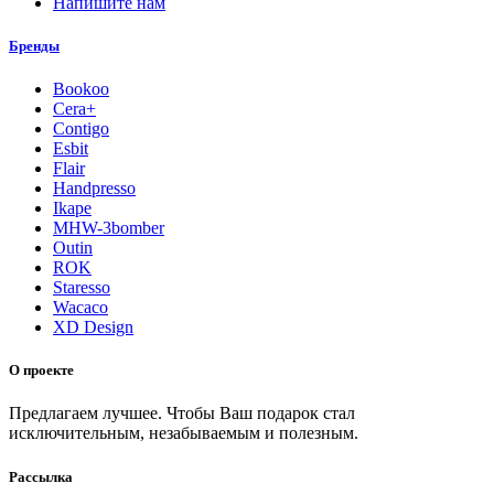
Напишите нам
Бренды
Bookoo
Cera+
Contigo
Esbit
Flair
Handpresso
Ikape
MHW-3bomber
Outin
ROK
Staresso
Wacaco
XD Design
О проекте
Предлагаем лучшее. Чтобы Ваш подарок стал
исключительным, незабываемым и полезным.
Рассылка