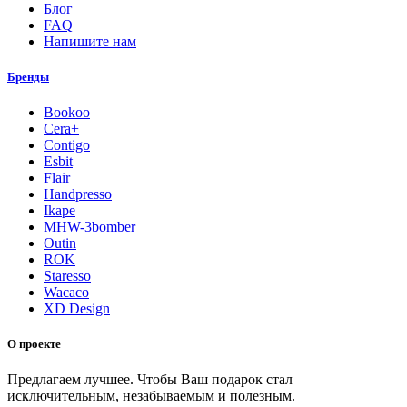
Блог
FAQ
Напишите нам
Бренды
Bookoo
Cera+
Contigo
Esbit
Flair
Handpresso
Ikape
MHW-3bomber
Outin
ROK
Staresso
Wacaco
XD Design
О проекте
Предлагаем лучшее. Чтобы Ваш подарок стал
исключительным, незабываемым и полезным.