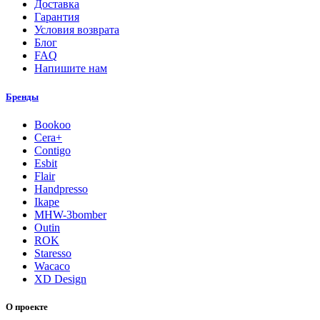
Доставка
Гарантия
Условия возврата
Блог
FAQ
Напишите нам
Бренды
Bookoo
Cera+
Contigo
Esbit
Flair
Handpresso
Ikape
MHW-3bomber
Outin
ROK
Staresso
Wacaco
XD Design
О проекте