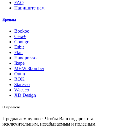
FAQ
Напишите нам
Бренды
Bookoo
Cera+
Contigo
Esbit
Flair
Handpresso
Ikape
MHW-3bomber
Outin
ROK
Staresso
Wacaco
XD Design
О проекте
Предлагаем лучшее. Чтобы Ваш подарок стал
исключительным, незабываемым и полезным.