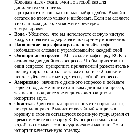
Хорошая идея - сжать руки во второй раз для
дополнительной пены.
Прекратите сжатие, как только выйдет дубль. Вылейте
остаток во вторую чашку и выбросьте. Если вы сделаете
это слишком долго, вы можете чрезмерно
экстрагировать.
Вода
- Убедитесь, что вы используете свежую чистую
воду, которая не подвергалась повторному кипячению.
Наполнение портафильтра
- наполняйте кофе
небольшими слоями и утрамбовывайте каждый слой.
Одинарный эспрессо -
Мы создали кофеварку ROK в
основном для двойного эспрессо. Чтобы приготовить
один эспрессо, прикрепите прилагаемый разветвитель к
носику портафильтра. Поставьте под него 2 чашки и
используйте тот же метод, что и двойной эспрессо.
Американо -
начните с двойного эспрессо и добавьте
горячей воды. Не тяните слишком длинный эспрессо,
так как вы получите чрезмерную экстракцию и
испортите вкус.
Очистка
- Для очистки просто снимите портафильтр,
повернув вправо. Выложите кофейный «пирог» в
корзину и смойте оставшуюся кофейную гущу. Время от
времени мойте кофеварку ROK эспрессо мыльной
водой, но не мыть ее в посудомоечной машине. Соли
испортят качественную отделку.