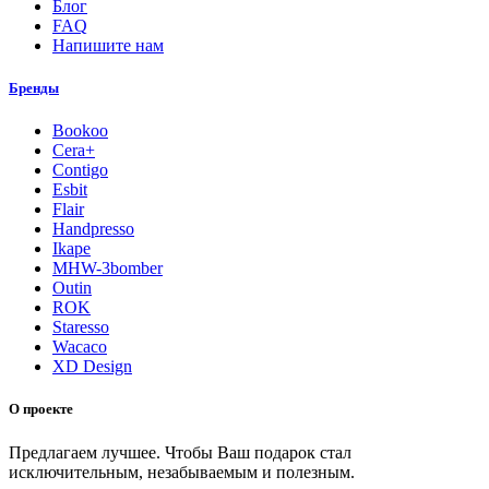
Блог
FAQ
Напишите нам
Бренды
Bookoo
Cera+
Contigo
Esbit
Flair
Handpresso
Ikape
MHW-3bomber
Outin
ROK
Staresso
Wacaco
XD Design
О проекте
Предлагаем лучшее. Чтобы Ваш подарок стал
исключительным, незабываемым и полезным.