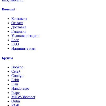
info@4ever.ru
Помощь?
Контакты
Оплата
Доставка
Гарантия
Условия возврата
Блог
FAQ
Напишите нам
Бренды
Bookoo
Cera+
Contigo
Esbit
Flair
Handpresso
Ikape
MHW-3bomber
Outin
ROK